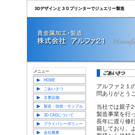
3Dデザインと３Ｄプリンターでジュエリー製造
メニュー
HOME
アルファ２１
ごあいさつ
問ありがとう
主要設備
当社では親子
製造・技術・サンプル
製造事業を行
3D CADについて
長年に渡り修
プライバシーポリシー
籍しており、
会社概要